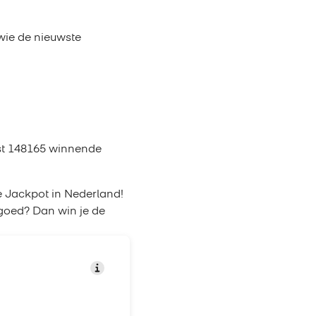
wie de nieuwste
fst 148165 winnende
e Jackpot in Nederland!
 goed? Dan win je de