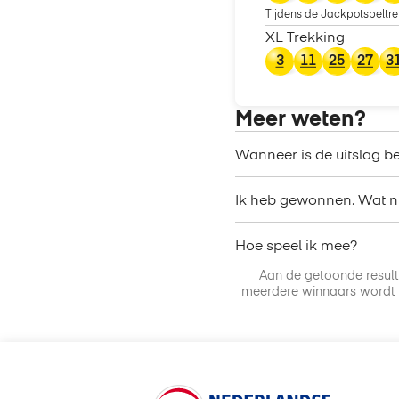
Tijdens de Jackpotspeltre
XL Trekking
3
11
25
27
3
Meer weten?
Wanneer is de uitslag b
Ik heb gewonnen. Wat n
Hoe speel ik mee?
Aan de getoonde resul
meerdere winnaars wordt 
Keurmerken van Nederlandse Loterij