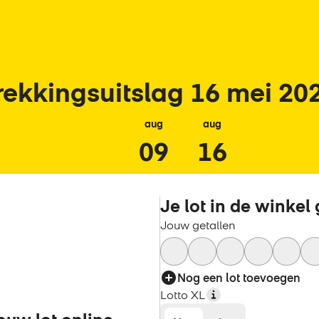
rekkingsuitslag 16 mei 20
aug
aug
aug
09
16
23
Je lot in de winkel
Jouw getallen
Nog een lot toevoegen
Lotto XL