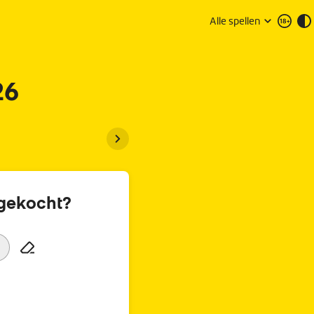
Alle spellen
26
aug
sep
sep
sep
sep
okt
30
06
13
20
27
04
 gekocht?