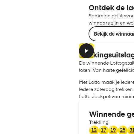
Ontdek de la
Sommige geluksvogel
winnaars zijn en we
Bekijk de winnaa
Trekkingsuitsla
De winnende Lottogetall
loten! Van harte gefelici
Met Lotto maak je ieder
Iedere zaterdag trekken 
Lotto Jackpot van minim
Winnende ge
Trekking
12
17
19
25
3