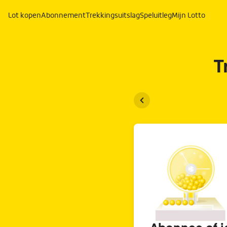
Lot kopen
Abonnement
Trekkingsuitslag
Speluitleg
Mijn Lotto
T