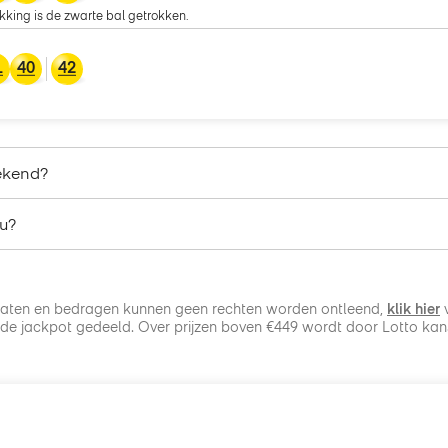
kking is de zwarte bal getrokken.
1
40
42
ekend?
u?
taten en bedragen kunnen geen rechten worden ontleend,
klik hier
v
de jackpot gedeeld. Over prijzen boven €449 wordt door Lotto kan