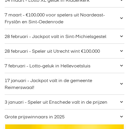
14 maart - Lotto XL geluk in Ridderkerk
7 maart - €100.000 voor spelers uit Noardeast-
Fryslân en Sint-Oedenrode
28 februari - Jackpot valt in Sint-Michielsgestel
28 februari - Speler uit Utrecht wint €100.000
7 februari - Lotto-geluk in Hellevoetsluis
17 januari - Jackpot valt in de gemeente
Reimerswaal!
3 januari - Speler uit Enschede valt in de prijzen
Grote prijswinnaars in 2025