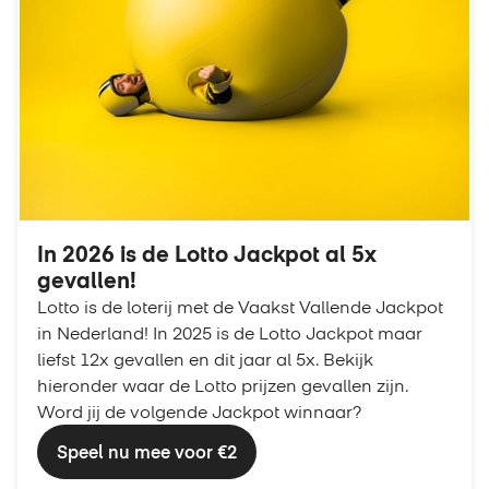
In 2026 is de Lotto Jackpot al 5x
gevallen!
Lotto is de loterij met de Vaakst Vallende Jackpot
in Nederland! In 2025 is de Lotto Jackpot maar
liefst 12x gevallen en dit jaar al 5x. Bekijk
hieronder waar de Lotto prijzen gevallen zijn.
Word jij de volgende Jackpot winnaar?
Speel nu mee voor €2